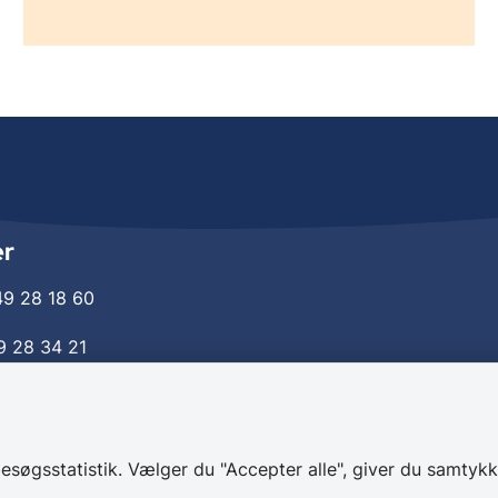
er
49 28 18 60
9 28 34 21
aekskolen@helsingor.dk
søgsstatistik. Vælger du "Accepter alle", giver du samtykke