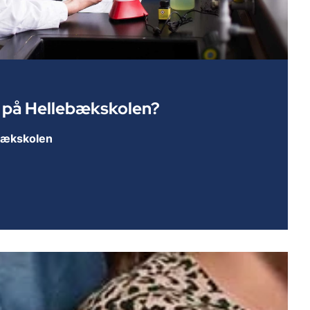
å på Hellebækskolen?
bækskolen