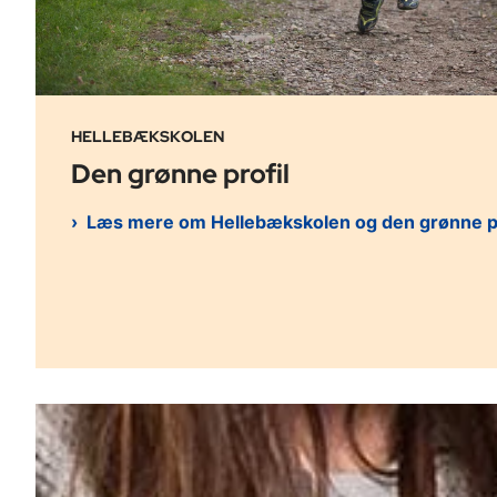
HELLEBÆKSKOLEN
Den grønne profil
Læs mere om Hellebækskolen og den grønne pro