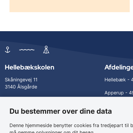
Hellebækskolen
Afdeling
Skåningevej 11
Hellebæk -
3140 Ålsgårde
Apperup -
4
Facebook
Mail:
helleb
Du bestemmer over dine data
Denne hjemmeside benytter cookies fra tredjepart til be
må gemme oplysninger om dit besøg.